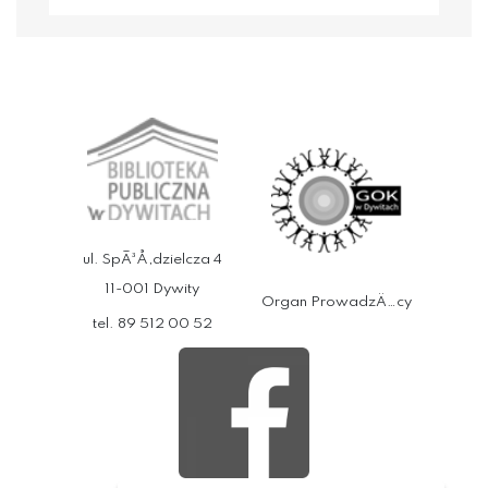
ul. SpÃ³Å‚dzielcza 4
11-001 Dywity
Organ ProwadzÄ…cy
tel. 89 512 00 52