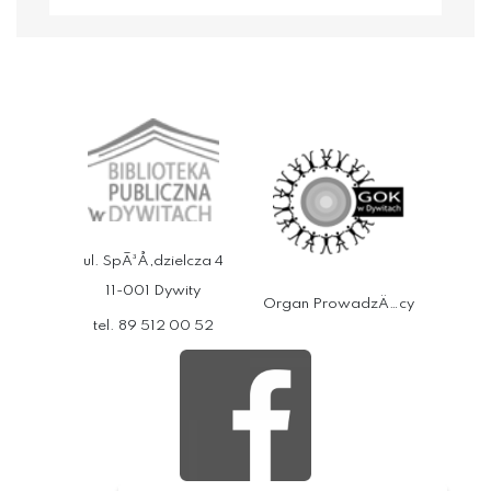
ul. SpÃ³Å‚dzielcza 4
11-001 Dywity
Organ ProwadzÄ…cy
tel. 89 512 00 52