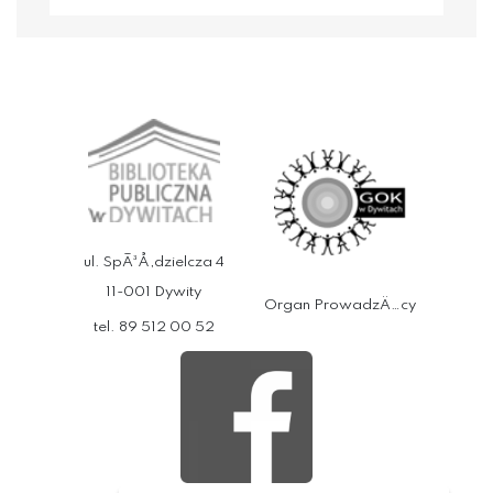
ul. SpÃ³Å‚dzielcza 4
11-001 Dywity
Organ ProwadzÄ…cy
tel. 89 512 00 52