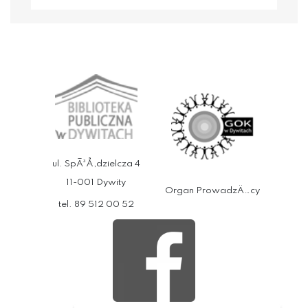
ul. SpÃ³Å‚dzielcza 4
11-001 Dywity
Organ ProwadzÄ…cy
tel. 89 512 00 52