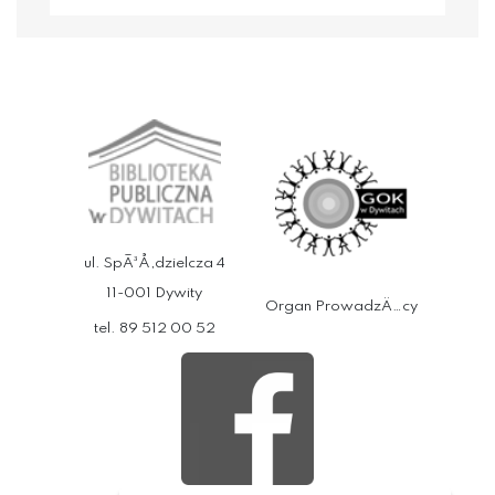
ul. SpÃ³Å‚dzielcza 4
11-001 Dywity
Organ ProwadzÄ…cy
tel. 89 512 00 52