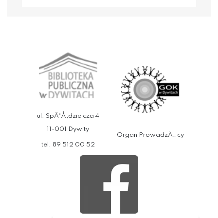
ul. SpÃ³Å‚dzielcza 4
11-001 Dywity
Organ ProwadzÄ…cy
tel. 89 512 00 52